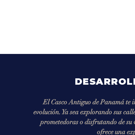
DESARROLL
El Casco Antiguo de Panamá te inv
evolución. Ya sea explorando sus call
prometedoras o disfrutando de su v
ofrece una ex