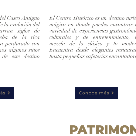
 del Casco Antiguo
El Centro Histórico es un destino turís
 la evolución del
mágico en donde puedes encontrar
narran siglos de
variedad de experiencias gastronómi
ueba de la rica
culturales y de entretenimiento,
 ha perdurado con
mezcla de lo clásico y lo moder
os algunos sitios
Encuentra desde elegantes restaura
 de este destino
hasta pequeñas cafeterías encantador
ás
Conoce más
PATRIMON